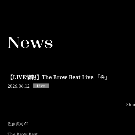
News
【LIVE情報】The Brow Beat Live 「♾️」
2026.
06.12
Live
佐藤流司が
The Brow Beat