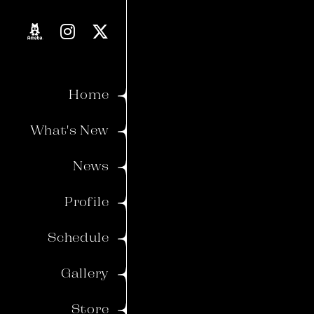
Proverb
Blog
Home
Movie
What's New
Voice
News
Member's Gallery
Profile
Wallpaper
Schedule
Ticket
Birthday Mail
Gallery
Store