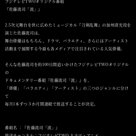
フジテレビTWOオリジナル番組
『佐藤流司「流」』
2.5次元舞台を世に広めたミュージカル『刀剣乱舞』
の加州清光役を
演じた佐藤流司は、
舞台俳優はもちろん、ドラマ、バラエティ、
さらにはアーティスト
活動まで展開する今最も各メディアで注目さ
れている人気俳優。
そんな佐藤流司を約100日間追いかけたフジテレビTWOオリジ
ナル
の
ドキュメンタリー番組『佐藤流司「流」』を、
「俳優」「バラエティ」「アーティスト」
の三つのジャンルに分け
て
毎月1本ずつ３か月間連続で放送することが決定。
番組名 ：『佐藤流司「流」』
放送チャンネル：フジテレビTWO ドラマ・アニメ