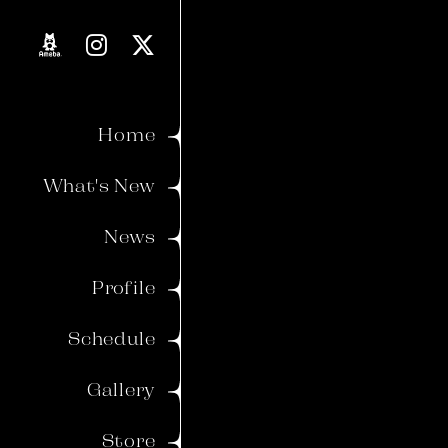
Proverb
Blog
Home
Movie
What's New
Voice
News
Member's Gallery
Profile
Wallpaper
Schedule
Ticket
Birthday Mail
Gallery
Store