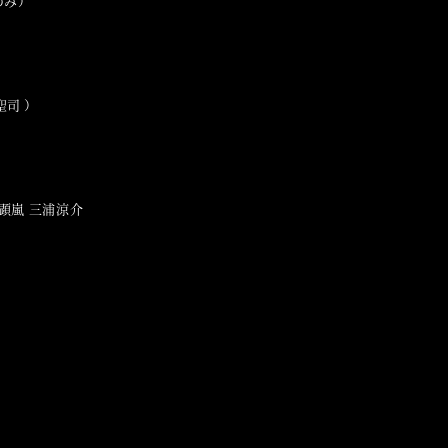
のみ）
聖司 ）
 阿部顕嵐 三浦涼介