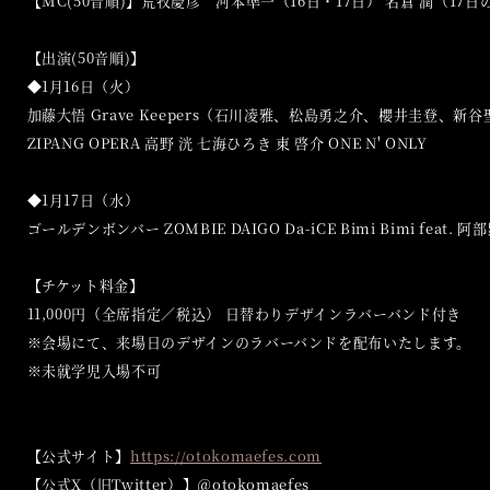
【MC(50音順)】荒牧慶彦 河本準一（16日・17日） 名倉 潤（17日
【出演(50音順)】
◆1月16日（火）
加藤大悟 Grave Keepers（石川凌雅、松島勇之介、櫻井圭登、新谷
ZIPANG OPERA 高野 洸 七海ひろき 東 啓介 ONE N' ONLY
◆1月17日（水）
ゴールデンボンバー ZOMBIE DAIGO Da-iCE Bimi Bimi feat.
【チケット料金】
11,000円（全席指定／税込） 日替わりデザインラバーバンド付き
※会場にて、来場日のデザインのラバーバンドを配布いたします。
※未就学児入場不可
【公式サイト】
https://otokomaefes.com
【公式X（旧Twitter）】＠otokomaefes