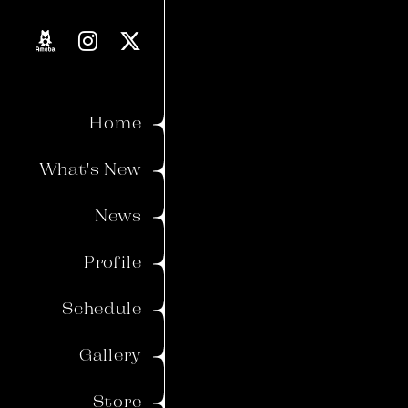
Proverb
Blog
Home
Movie
What's New
Voice
News
Member's Gallery
Profile
Wallpaper
Schedule
Ticket
Birthday Mail
Gallery
Store