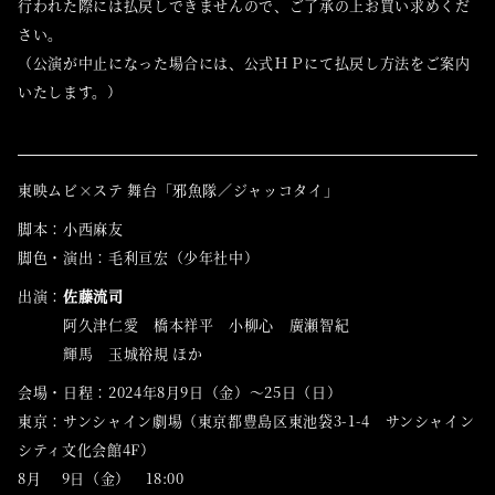
行われた際には払戻しできませんので、ご了承の上お買い求めくだ
さい。
（公演が中止になった場合には、公式ＨＰにて払戻し方法をご案内
いたします。）
東映ムビ×ステ 舞台「邪魚隊／ジャッコタイ」
脚本：小西麻友
脚色・演出：毛利亘宏（少年社中）
出演：
佐藤流司
阿久津仁愛 橋本祥平 小柳心 廣瀬智紀
輝馬 玉城裕規 ほか
会場・日程：2024年8月9日（金）～25日（日）
東京：サンシャイン劇場（東京都豊島区東池袋3-1-4 サンシャイン
シティ文化会館4F）
8月 9日（金） 18:00