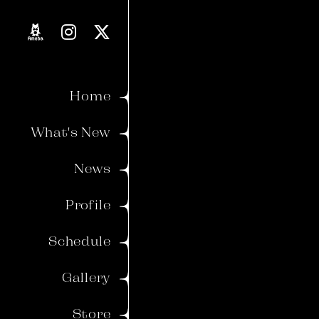
Proverb
Blog
Home
Movie
What's New
Voice
News
Member's Gallery
Profile
Wallpaper
Schedule
Ticket
Birthday Mail
Gallery
Store