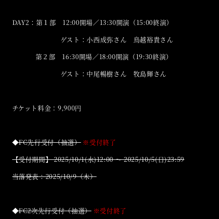
DAY2：第１部 12:00開場／13:30開演（15:00終演）
ゲスト：小西成弥さん 鳥越裕貴さん
第２部 16:30開場／18:00開演（19:30終演）
ゲスト：中尾暢樹さん 牧島輝さん
チケット料金：9,900円
◆FC先行受付（抽選）
※受付終了
【受付期間】 2025/10/1(水)12:00 〜 2025/10/5(日)23:59
当落発表：2025/10/9（木）
◆FC2次先行受付（抽選）
※受付終了