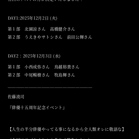
DAY1:2025年12月2日 (火)
第１部 北園涼さん 高橋健介さん
第２部 うえきやサトシさん 前田公輝さん
DAY2：2025年12月3日 (水)
第１部 小西成弥さん 鳥越裕貴さん
第２部 中尾暢樹さん 牧島輝さん
＿＿＿＿＿＿＿＿＿＿＿＿＿＿＿＿＿＿＿＿
佐藤流司
『俳優十五周年記念イベント』
【人生の半分俳優やってる事になるから全人類オレに敬語な】