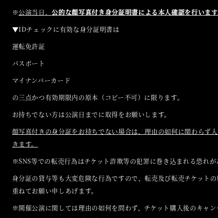
※
公演当日、
公的な顔写真付き身分証明書による本人確認を行います
▼IDチェックに有効な身分証明書は
運転免許証
パスポート
マイナンバーカード
の三点かつ有効期限内の原本（コピー不可）に限ります。
お持ちでない方は公演日までに取得をお願いします。
顔写真付きの身分証をお持ちでない場合は、理由の如何に関わらず入
きます。
※SNS等での転売行為はチケット詐欺等の犯罪に巻き込まれる恐れが
身分証の貸与等も大変危険な行為ですので、転売及び転売チケットの
重ねてお願い申しあげます。
※開催公演に関しては理由の如何を問わず、チケット購入後のキャン