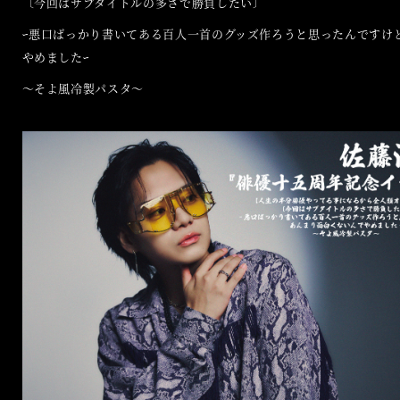
〔今回はサブタイトルの多さで勝負したい〕
ｰ悪口ばっかり書いてある百人一首のグッズ作ろうと思ったんですけ
やめましたｰ
～そよ風冷製パスタ～