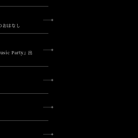
のおはなし
sic Party』出