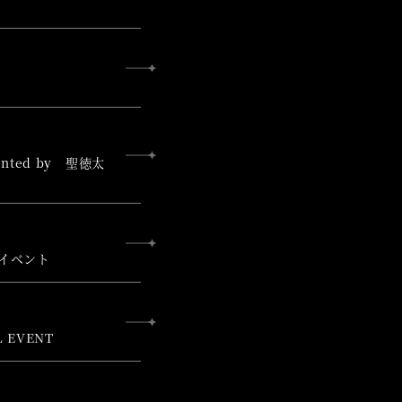
ted by 聖徳太
イベント
 EVENT