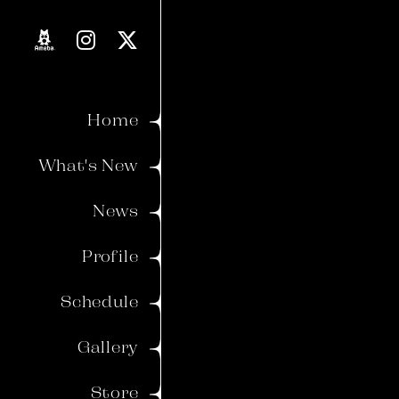
Proverb
Blog
Home
Movie
What's New
Voice
News
Member's Gallery
Profile
Wallpaper
Schedule
Ticket
Birthday Mail
Gallery
Store