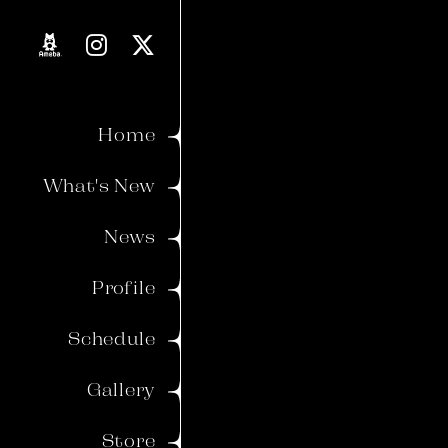
Proverb
Blog
Home
Movie
What's New
Voice
News
Member's Gallery
Profile
Wallpaper
Schedule
Ticket
Birthday Mail
Gallery
Store