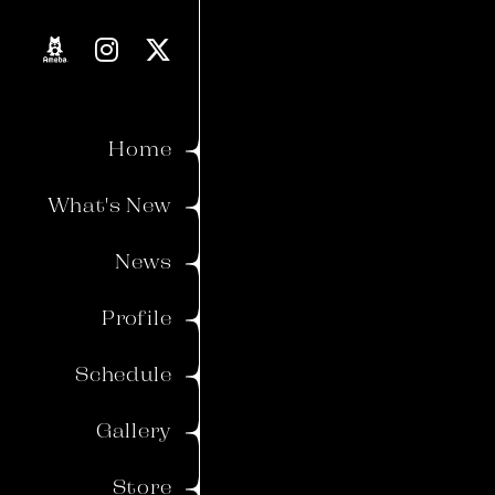
Proverb
Blog
Home
Movie
What's New
Voice
News
Member's Gallery
Profile
Wallpaper
Schedule
Ticket
Birthday Mail
Gallery
Store