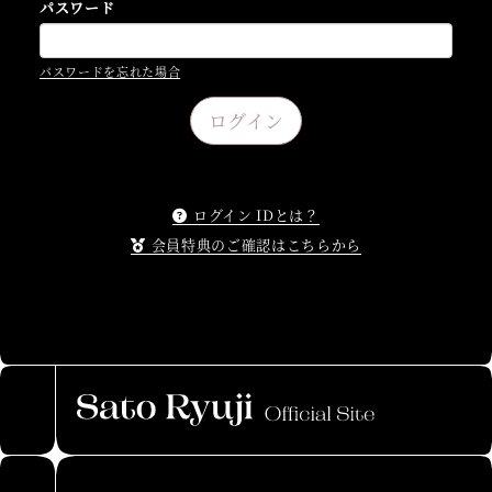
パスワード
パスワードを忘れた場合
ログイン IDとは？
会員特典のご確認はこちらから