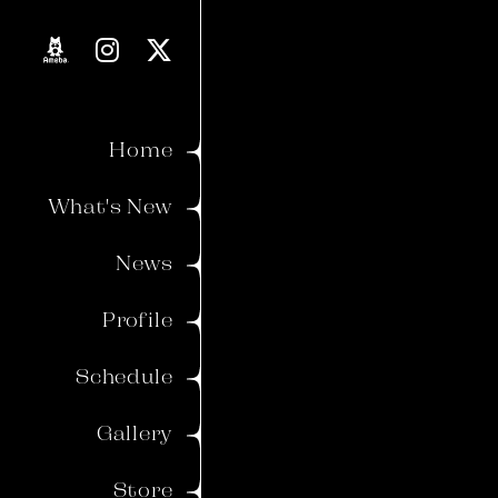
Proverb
Blog
Home
Movie
What's New
Voice
News
Member's Gallery
Profile
Wallpaper
Schedule
Ticket
Birthday Mail
Gallery
Store