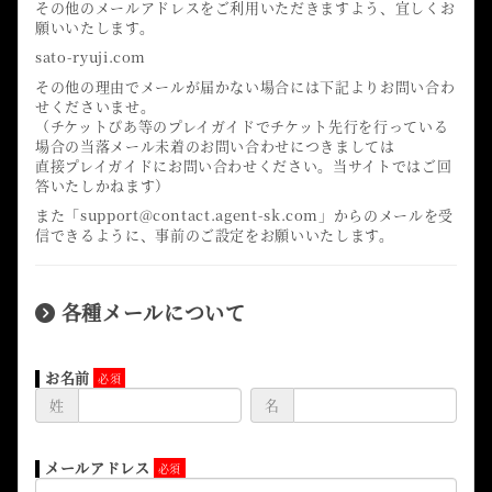
その他のメールアドレスをご利用いただきますよう、宜しくお
願いいたします。
sato-ryuji.com
その他の理由でメールが届かない場合には下記よりお問い合わ
せくださいませ。
（チケットぴあ等のプレイガイドでチケット先行を行っている
場合の当落メール未着のお問い合わせにつきましては
直接プレイガイドにお問い合わせください。当サイトではご回
答いたしかねます）
また「support@contact.agent-sk.com」からのメールを受
信できるように、事前のご設定をお願いいたします。
各種メールについて
お名前
姓
名
メールアドレス