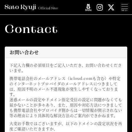
MENU
Contact
お問い合わせ
下記入力欄の必須項目をご記入いただき、お問い合わせくださ
いませ。
携帯電話会社のメールアドレス（icloud.comも含む）や特定
のインターネットプロバイダのメールアドレスにつきまして
は、原因不明のメール不達現象が発生しやすくなっておりま
す。
迷惑メールの設定やドメイン指定受信の設定に問題がなくても
届かないことが多々あり、また、原因や対応方法につきまして
も携帯電話会社やプロバイダ側からは一切情報が開示されない
等の理由により具体的な解決方法のご案内ができかねます。
大変お手数ではございますが、以下のドメインの設定状況を再
度ご確認いただきますか、