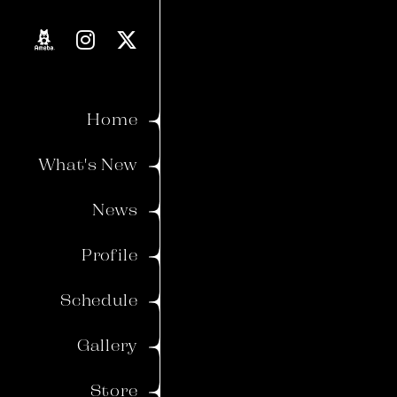
Proverb
Blog
Home
Movie
What's New
Voice
News
Member's Gallery
Profile
Wallpaper
Schedule
Ticket
Birthday Mail
Gallery
Store