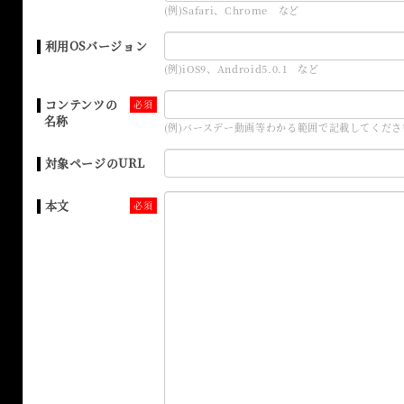
(例)Safari、Chrome など
利用OSバージョン
(例)iOS9、Android5.0.1 など
コンテンツの
名称
(例)バースデー動画等わかる範囲で記載してくださ
対象ページのURL
本文