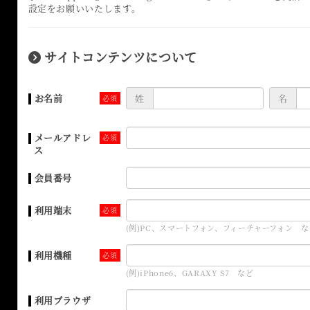
設定をお願いいたします。
サイトコンテンツについて
お名前
姓
名
メールアドレ
ス
会員番号
利用端末
(例)PC、スマートフォン、フィーチャーフォン な
利用機種
(例)iPhone6、GARAXY S7 など
利用ブラウザ