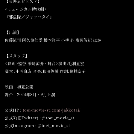
【東映ムビ×ステ】
<ミュージカル時代劇>
『邪魚隊／ジャッコタイ』
【出演】
佐藤流司 阿久津仁愛 橋本祥平 小柳 心 廣瀬智紀 ほか
【スタッフ】
<映画>監督:兼﨑涼介 <舞台>演出:毛利亘宏
脚本 :小西麻友 音楽:和田俊輔 作詞:藤林聖子
映画 初夏公開
舞台 2024年8月・9月上演
公式HP :
toei-movie-st.com/jakkotai/
公式X(旧Twitter) : @toei_movie_st
公式Instagram : @toei_movie_st