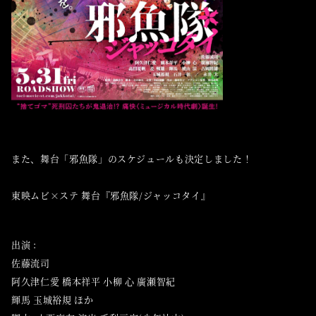
また、舞台「邪魚隊」のスケジュールも決定しました！
東映ムビ×ステ 舞台『邪魚隊/ジャッコタイ』
出演 :
佐藤流司
阿久津仁愛 橋本祥平 小柳 心 廣瀬智紀
輝馬 玉城裕規 ほか