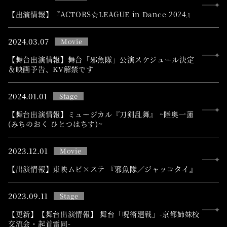
【出演情報】『ACTORS☆LEAGUE in Dance 2024』
2024.
03.07
Movie
【舞台出演情報】舞台「邪魚隊」公演スケジュール決定
＆映画予告、KV解禁です
2024.
01.01
Stage
【舞台出演情報】ミュージカル『刀剣乱舞』 ~陸奥一蓮
(みちのおく ひとつはちす)~
2023.
12.01
Movie
【出演情報】東映ムビ×ステ 『邪魚隊／ジャッコタイ』
2023.
09.11
Stage
【更新】【舞台出演情報】 舞台「呪術廻戦」-京都姉妹校
交流会・起首雷同-